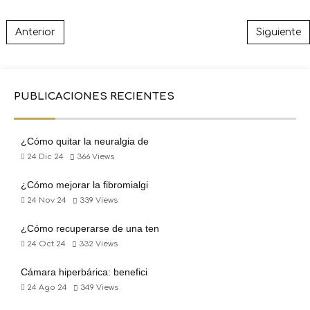
Post navigation
Anterior
Siguiente
PUBLICACIONES RECIENTES
¿Cómo quitar la neuralgia de
24 Dic 24
366
Views
¿Cómo mejorar la fibromialgi
24 Nov 24
339
Views
¿Cómo recuperarse de una ten
24 Oct 24
332
Views
Cámara hiperbárica: benefici
24 Ago 24
349
Views