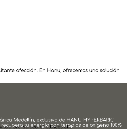
itante afección. En Hanu, ofrecemos una solución
erbárica Medellín, exclusiva de HANU HYPERBARIC
 y recupera tu energía con terapias de oxígeno 100%
ae orci seieed et ultrices elit.