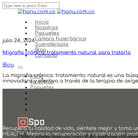
Inicio
Nosotros
Paquetes
Cámara hiperbárica
julio 24, 2024
Sueroterapia
Blog
Migraña crónica: tratamiento natural para tratarla
Contacto
Blog
La migraña crónica: tratamiento natural es una bús
Inicio
innovadora y efectiva a través de la terapia de oxíg
Nosotros
Paquetes
Cámara hiperbárica
Sueroterapia
Blog
Contacto
Recupera tu calidad de vida, siéntete mejor y toma 
HEALTH. Mejora la recuperación y cicatrización post 
Pellentesque blandit nibh eget egestas molestie j